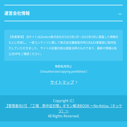
運営会社情報
【免責事項】
当サイトはZenken株式会社が2023年1月～2023年3月に調査した情報を
もとに作成し、 一部コンテンツに関して株式会社鎌倉製作所COOLEX事業部に取材協
力していただきました。 サイトの記載内容は調査当時のものであり、最新の情報は各
公式HPをご確認ください。
無断転用禁止
（Unauthorized copying prohibited.）
サイトマップ
Copyright (C)
【管理者向け】「工場 熱中症対策」ギモン解決BOOK ～Ne-Ketsu（ネッケ
ツ）～
All Rights Reserved.