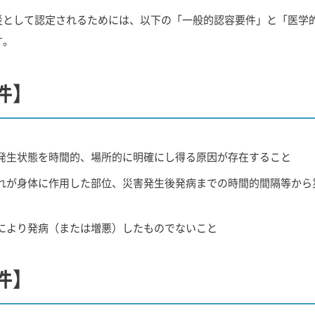
災として認定されるためには、以下の「一般的認容要件」と「医学
す。
件】
発生状態を時間的、場所的に明確にし得る原因が存在すること
れが身体に作用した部位、災害発生後発病までの時間的間隔等から
により発病（または増悪）したものでないこと
件】