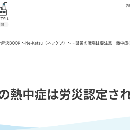
【管
BOOK ～Ne-Ketsu（ネッケツ）～
»
酷暑の職場は要注意！熱中症
の熱中症は労災認定さ