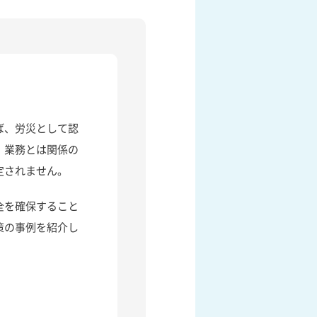
り
ば、労災として認
、業務とは関係の
定されません。
全を確保すること
策の事例を紹介し