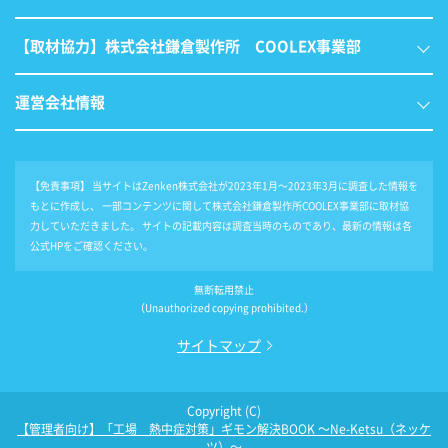
【取材協力】株式会社鎌倉製作所 COOLEX事業部
運営会社情報
【免責事項】
当サイトはZenken株式会社が2023年1月～2023年3月に調査した情報を
もとに作成し、 一部コンテンツに関して株式会社鎌倉製作所COOLEX事業部に取材協
力していただきました。 サイトの記載内容は調査当時のものであり、最新の情報は各
公式HPをご確認ください。
無断転用禁止
（Unauthorized copying prohibited.）
サイトマップ
Copyright (C)
【管理者向け】「工場 熱中症対策」ギモン解決BOOK ～Ne-Ketsu（ネッケ
ツ）～