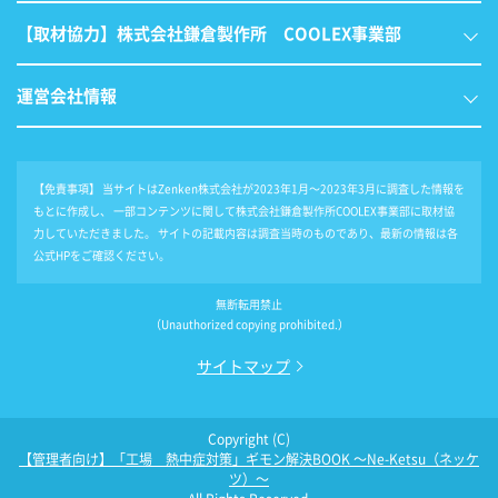
【取材協力】株式会社鎌倉製作所 COOLEX事業部
運営会社情報
【免責事項】
当サイトはZenken株式会社が2023年1月～2023年3月に調査した情報を
もとに作成し、 一部コンテンツに関して株式会社鎌倉製作所COOLEX事業部に取材協
力していただきました。 サイトの記載内容は調査当時のものであり、最新の情報は各
公式HPをご確認ください。
無断転用禁止
（Unauthorized copying prohibited.）
サイトマップ
Copyright (C)
【管理者向け】「工場 熱中症対策」ギモン解決BOOK ～Ne-Ketsu（ネッケ
ツ）～